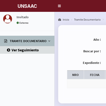
UNSAAC
Toggle
navigation
Invitado
Inicio
Tramite Documentario
Externo
Año :
TRAMITE DOCUMENTARIO
Ver Seguimiento
Buscar por :
Expediente :
NRO
FECHA